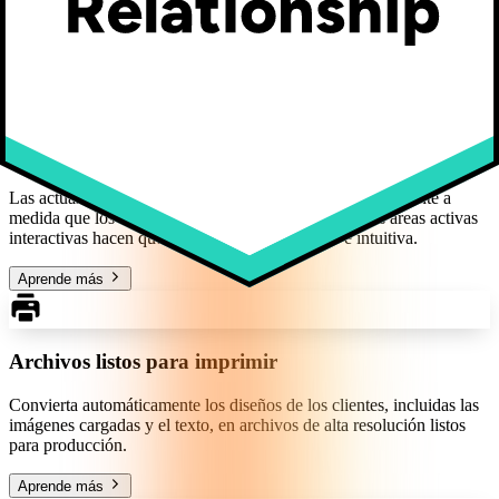
Las preguntas condicionales se adaptan en tiempo real para una
experiencia de compra más fluida.
Aprende más
Vista previa de producto en tiempo real y precios
Las actualizaciones de Kickflip prevén el producto al instante a
medida que los clientes personalizan su producto. Las áreas activas
interactivas hacen que la experiencia sea rápida e intuitiva.
Aprende más
Archivos listos para imprimir
Convierta automáticamente los diseños de los clientes, incluidas las
imágenes cargadas y el texto, en archivos de alta resolución listos
para producción.
Aprende más