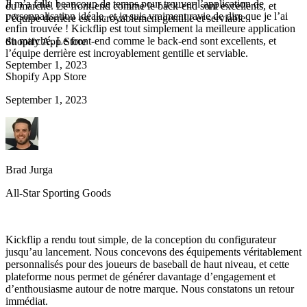
Il m’a fallu beaucoup de temps pour trouver l’application de
du marché. Le front-end comme le back-end sont excellents, et
personnalisation idéale, et je suis vraiment ravie de dire que je l’ai
l’équipe derrière est incroyablement gentille et serviable.
enfin trouvée ! Kickflip est tout simplement la meilleure application
du marché. Le front-end comme le back-end sont excellents, et
Shopify App Store
l’équipe derrière est incroyablement gentille et serviable.
September 1, 2023
Shopify App Store
September 1, 2023
Brad Jurga
All-Star Sporting Goods
Kickflip a rendu tout simple, de la conception du configurateur
jusqu’au lancement. Nous concevons des équipements véritablement
personnalisés pour des joueurs de baseball de haut niveau, et cette
plateforme nous permet de générer davantage d’engagement et
d’enthousiasme autour de notre marque. Nous constatons un retour
immédiat.