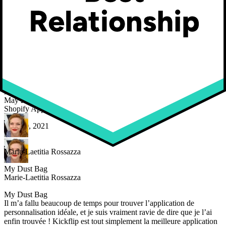
Osaka World
Maarten Luyckx
Osaka World
L’interface intuitive de Kickflip, combinée à un excellent service
client, a permis de mener ce projet à bien avec un résultat à la fois
réussi et soigné.
L’interface intuitive de Kickflip, combinée à un excellent service
client, a permis de mener ce projet à bien avec un résultat à la fois
Shopify App Store
réussi et soigné.
May 20, 2021
Shopify App Store
May 20, 2021
Marie-Laetitia Rossazza
My Dust Bag
Marie-Laetitia Rossazza
My Dust Bag
Il m’a fallu beaucoup de temps pour trouver l’application de
personnalisation idéale, et je suis vraiment ravie de dire que je l’ai
enfin trouvée ! Kickflip est tout simplement la meilleure application