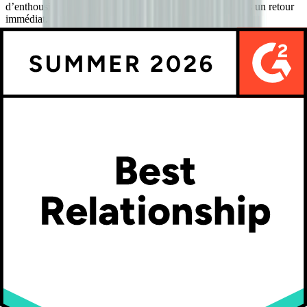
d’enthousiasme autour de notre marque. Nous constatons un retour
immédiat.
Shopify App Store
June 16, 2025
Kasper Taylor
CodedInk
Mon expérience, tant avec le produit qu’avec l’équipe de support, a
été fantastique. L’interface et l’expérience utilisateur sont
excellentes. Les fonctionnalités sont puissantes, et l’intégration avec
WooCommerce est fluide et facile à mettre en place.
G2.com
June 16, 2025