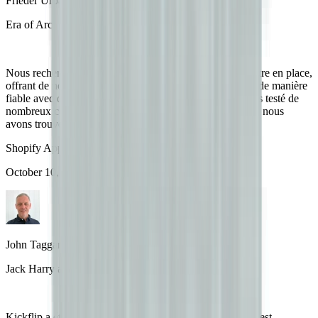
Frieder Urban
Era of Arc
Nous recherchions un configurateur simple, rapide à mettre en place,
offrant de nombreuses options de design et fonctionnant de manière
fiable avec des temps de chargement rapides. Nous avons testé de
nombreux configurateurs sur le marché, et avec Kickflip, nous
avons trouvé exactement ce dont nous avions besoin.
Shopify App Store
October 10, 2024
John Taggart
Jack Harry and Ollie
Kickflip a été un excellent ajout pour notre entreprise. C’est