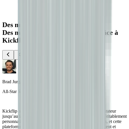
Des milliers de marques.
Des millions de paniers remplis grâce à
Kickflip.
Brad Jurga
All-Star Sporting Goods
Kickflip a rendu tout simple, de la conception du configurateur
jusqu’au lancement. Nous concevons des équipements véritablement
personnalisés pour des joueurs de baseball de haut niveau, et cette
plateforme nous permet de générer davantage d’engagement et