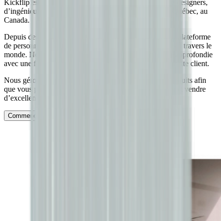
Kickflip est développé par une équipe expérimentée de designers,
d’ingénieurs et de spécialistes du e-commerce basée à Québec, au
Canada.
Depuis des années, nous développons et soutenons une plateforme
de personnalisation de produits utilisée par des marques à travers le
monde. Notre équipe combine une expertise technique approfondie
avec une forte attention portée à l’utilisabilité et à la réussite client.
Nous gérons la complexité de la personnalisation de produits afin
que vous puissiez vous concentrer sur l’essentiel : créer et vendre
d’excellents produits personnalisés.
Commencez votre essai gratuit