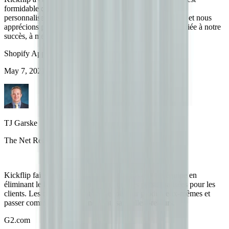
formidable de pouvoir offrir à nos clients la possibilité de
personnaliser leurs commandes. Le support est excellent, et nous
apprécions particulièrement le fait que la tarification soit liée à notre
succès, à mesure que les clients effectuent des achats.
Shopify App Store
May 7, 2021
TJ Garske
The Net Return
Kickflip fait gagner énormément de temps à notre équipe en
éliminant le besoin de créer des maquettes personnalisées pour les
clients. Les clients peuvent concevoir leur produit eux-mêmes et
passer commande instantanément, sans allers-retours.
G2.com