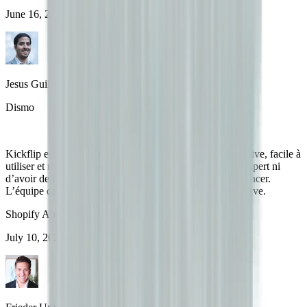
June 16, 2025
Jesus Guillermo de León Pérez
Dismo
Kickflip est une plateforme fantastique. Elle est très intuitive, facile à
utiliser et riche en fonctionnalités. Pas besoin d’être un expert ni
d’avoir de l’expérience avec d’autres solutions pour se lancer.
L’équipe de support est également excellente et très réactive.
Shopify App Store
July 10, 2024