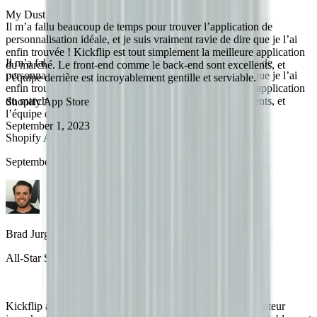
My Dust Bag
Il m’a fallu beaucoup de temps pour trouver l’application de
personnalisation idéale, et je suis vraiment ravie de dire que je l’ai
enfin trouvée ! Kickflip est tout simplement la meilleure application
Il m’a fallu beaucoup de temps pour trouver l’application de
du marché. Le front-end comme le back-end sont excellents, et
personnalisation idéale, et je suis vraiment ravie de dire que je l’ai
l’équipe derrière est incroyablement gentille et serviable.
enfin trouvée ! Kickflip est tout simplement la meilleure application
du marché. Le front-end comme le back-end sont excellents, et
Shopify App Store
l’équipe derrière est incroyablement gentille et serviable.
September 1, 2023
Shopify App Store
September 1, 2023
Brad Jurga
All-Star Sporting Goods
Kickflip a rendu tout simple, de la conception du configurateur