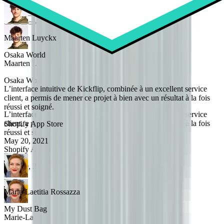
Maarten Luyckx
Osaka World
Maarten Luyckx
Osaka World
L’interface intuitive de Kickflip, combinée à un excellent service
client, a permis de mener ce projet à bien avec un résultat à la fois
réussi et soigné.
L’interface intuitive de Kickflip, combinée à un excellent service
client, a permis de mener ce projet à bien avec un résultat à la fois
Shopify App Store
réussi et soigné.
May 20, 2021
Shopify App Store
May 20, 2021
Marie-Laetitia Rossazza
My Dust Bag
Marie-Laetitia Rossazza