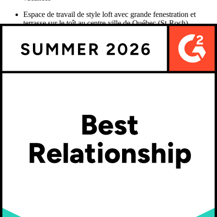
Espace de travail de style loft avec grande fenestration et
terrasse sur le toît au centre-ville de Québec (St-Roch)
Lunchs d’équipe, snacks, café, thé
Espace de rangement intérieur pour vélos et poussettes
Gym sur place
Work environment
At Kickflip, we give flexibility to everyone to accommodate their
life outside of the office. We also do constant efforts to make sure
our work environment is an enjoyable place where we actually want
to show up on Monday morning!