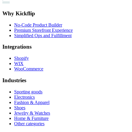
Why Kickflip
No-Code Product Builder
Premium Storefront Experience
Simplified Ops and Fulfillment
Integrations
Shopify
WIX
WooCommerce
Industries
Sporting goods
Electronics
Fashion & Apparel
Shoes
Jewelry & Watches
Home & Furniture
Other categories