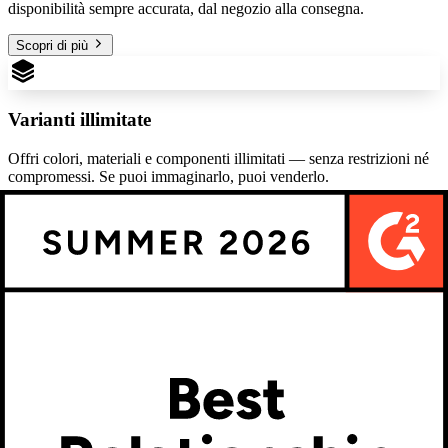
disponibilità sempre accurata, dal negozio alla consegna.
Scopri di più
Varianti illimitate
Offri colori, materiali e componenti illimitati — senza restrizioni né
compromessi. Se puoi immaginarlo, puoi venderlo.
Scopri di più
Anteprima prodotto e prezzi in tempo reale
Kickflip aggiorna istantaneamente l’anteprima del prodotto mentre i
clienti lo personalizzano. Le aree interattive rendono l’esperienza
veloce e intuitiva.
Scopri di più