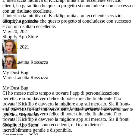
L’interfaccia intuitiva di Kickflip, unita a un eccellente servizio
clienti, ha garantito che questo progetto si concludesse con successo e
con un risultato eccellente.
L’interfaccia intuitiva di Kickflip, unita a un eccellente servizio
clienti, ha garantito che questo progetto si concludesse con successo
Shopify App Store
e con un risultato eccellente.
May 20, 2021
Shopify App Store
May 20, 2021
Marie-Laetitia Rossazza
My Dust Bag
Marie-Laetitia Rossazza
My Dust Bag
Ci ho messo molto tempo a trovare l’app di personalizzazione
perfetta, e sono davvero felice di poter dire che finalmente l’ho
trovata! Kickflip è davvero la migliore app sul mercato. Sia il front-
Ci ho messo molto tempo a trovare l’app di personalizzazione
end che il back-end sono eccellenti, e il team dietro è incredibilmente
perfetta, e sono davvero felice di poter dire che finalmente l’ho
gentile e disponibile.
trovata! Kickflip è davvero la migliore app sul mercato. Sia il front-
end che il back-end sono eccellenti, e il team dietro è
Shopify App Store
incredibilmente gentile e disponibile.