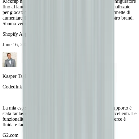
Kickflip ha reso tutto semplice, dalla progettazione del configuratore
fino al lancio. Stiamo creando attrezzature davvero personalizzate
per giocatori di baseball d’élite e questa piattaforma ci permette di
aumentare il coinvolgimento e l’entusiasmo attorno al nostro brand.
Stiamo vedendo risultati immediati.
Shopify App Store
June 16, 2025
Kasper Taylor
CodedInk
La mia esperienza sia con il prodotto che con il team di supporto è
stata fantastica. L’interfaccia e l’esperienza utente sono eccellenti. Le
funzionalità sono potenti e l’integrazione con WooCommerce è
fluida e facile da configurare.
G2.com