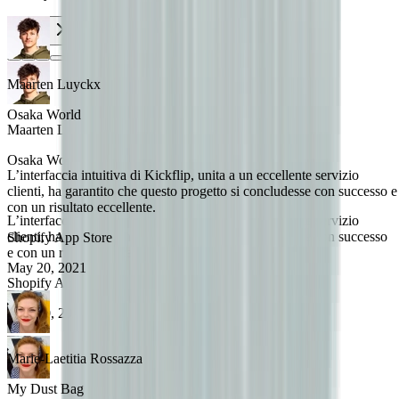
Maarten Luyckx
Osaka World
Maarten Luyckx
Osaka World
L’interfaccia intuitiva di Kickflip, unita a un eccellente servizio
clienti, ha garantito che questo progetto si concludesse con successo e
con un risultato eccellente.
L’interfaccia intuitiva di Kickflip, unita a un eccellente servizio
clienti, ha garantito che questo progetto si concludesse con successo
Shopify App Store
e con un risultato eccellente.
May 20, 2021
Shopify App Store
May 20, 2021
Marie-Laetitia Rossazza
My Dust Bag