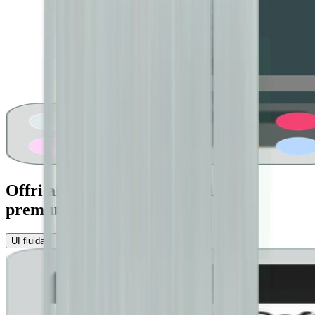
Offri ai tuoi clienti un’esperienza
premium
UI fluida
Temi
Personalizzatore UI