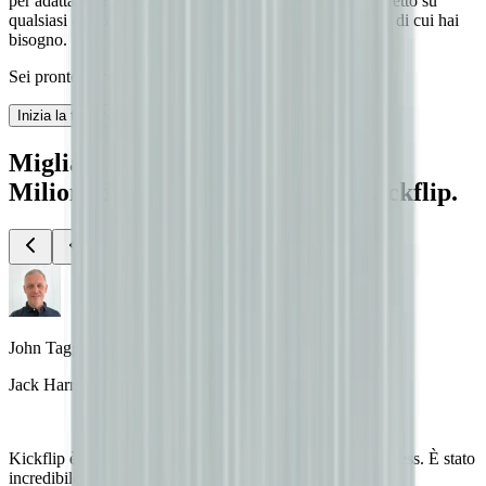
per adattarsi al tuo brand. Rendi il tuo configuratore perfetto su
qualsiasi dispositivo grazie a tutta la flessibilità di design di cui hai
bisogno.
Sei pronto per andare online!
Inizia la tua prova gratuita
Migliaia di brand.
Milioni di carrelli riempiti con Kickflip.
John Taggart
Jack Harry and Ollie
Kickflip è stata una fantastica aggiunta per il nostro business. È stato
incredibile poter offrire ai nostri clienti la possibilità di