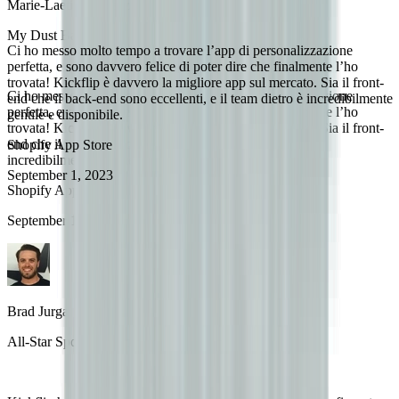
Marie-Laetitia Rossazza
My Dust Bag
Ci ho messo molto tempo a trovare l’app di personalizzazione
perfetta, e sono davvero felice di poter dire che finalmente l’ho
trovata! Kickflip è davvero la migliore app sul mercato. Sia il front-
Ci ho messo molto tempo a trovare l’app di personalizzazione
end che il back-end sono eccellenti, e il team dietro è incredibilmente
perfetta, e sono davvero felice di poter dire che finalmente l’ho
gentile e disponibile.
trovata! Kickflip è davvero la migliore app sul mercato. Sia il front-
end che il back-end sono eccellenti, e il team dietro è
Shopify App Store
incredibilmente gentile e disponibile.
September 1, 2023
Shopify App Store
September 1, 2023
Brad Jurga
All-Star Sporting Goods