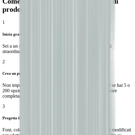
Come aggiungere un configuratore di
prodotti personalizzati in Wix
1
Inizia gratis
Sei a un solo passo dal creare un configuratore di prodotti
straordinario. Installa Kickflip nel tuo negozio Wix.
2
Crea un prodotto personalizzato
Non importa se vendi articoli sportivi o tazze da caffè, né se hai 5 o
200 opzioni di prodotto: siamo al tuo fianco con un software
completamente visuale, facile da imparare e da usare.
3
Progetta il tuo configuratore di prodotti
Font, colori e layout del tuo configuratore possono essere modificati