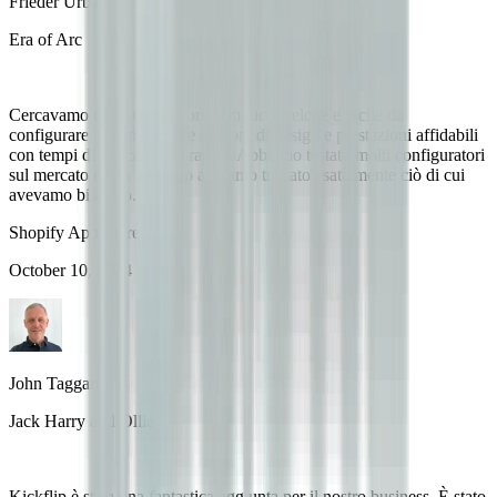
Frieder Urban
Era of Arc
Cercavamo un configuratore semplice, veloce e facile da
configurare, con numerose opzioni di design e prestazioni affidabili
con tempi di caricamento rapidi. Abbiamo testato molti configuratori
sul mercato e con Kickflip abbiamo trovato esattamente ciò di cui
avevamo bisogno.
Shopify App Store
October 10, 2024
John Taggart
Jack Harry and Ollie
Kickflip è stata una fantastica aggiunta per il nostro business. È stato