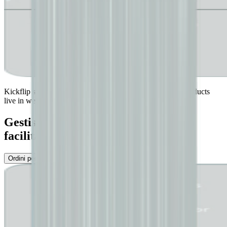
Kickflip shortens your path to market. Get your custom products
live in weeks and turn ideas into revenue without delay.
Gestisci gli ordini personalizzati con
facilità
Ordini personalizzati
Gestione dell’inventario