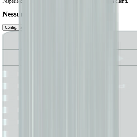
l’esperienza d’acquisto e aiuta a convertire più visitatori in clienti.
Nessun codice richiesto
Config. rapida
Config. complesse