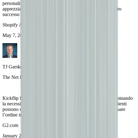
personalizzare i loro ordini. Il supporto è stato eccellente e
apprezziamo particolarmente che il prezzo sia legato al nostro
successo man mano che i clienti effettuano acquisti.
Shopify App Store
May 7, 2021
TJ Garske
The Net Return
Kickflip fa risparmiare moltissimo tempo al nostro team eliminando
la necessità di creare mockup personalizzati per i clienti. I clienti
possono creare il proprio prodotto autonomamente ed effettuare
l’ordine immediatamente, senza scambi continui.
G2.com
January 26, 2026