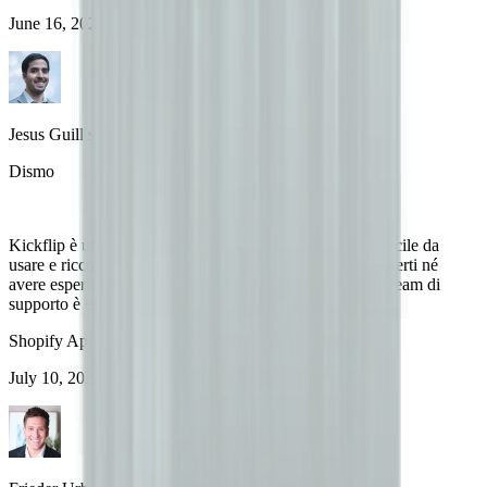
June 16, 2025
Jesus Guillermo de León Pérez
Dismo
Kickflip è uno strumento fantastico. È molto intuitivo, facile da
usare e ricco di funzionalità. Non è necessario essere esperti né
avere esperienza con altri prodotti per iniziare. Anche il team di
supporto è eccellente e molto reattivo.
Shopify App Store
July 10, 2024