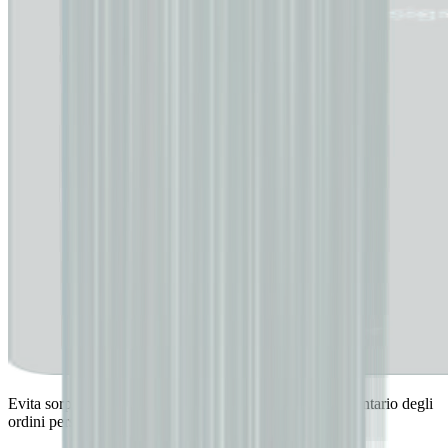
Evita sorprese al checkout gestendo con sicurezza l’inventario degli
ordini personalizzati.