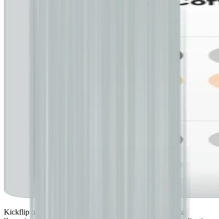
Kickflip offre un’interfaccia moderna e curata che migliora