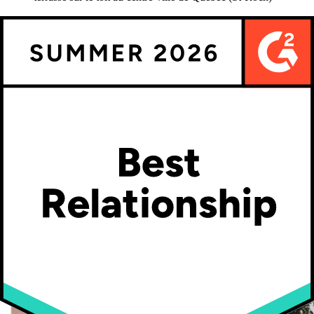
Lunchs d’équipe, snacks, café, thé
Espace de rangement intérieur pour vélos et poussettes
Gym sur place
Work environment
At Kickflip, we give flexibility to everyone to accommodate their
life outside of the office. We also do constant efforts to make sure
our work environment is an enjoyable place where we actually want
to show up on Monday morning!